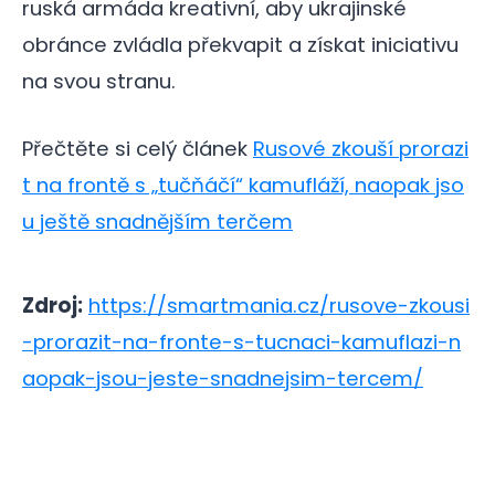
ruská armáda kreativní, aby ukrajinské
obránce zvládla překvapit a získat iniciativu
na svou stranu.
Přečtěte si celý článek
Rusové zkouší prorazi
t na frontě s „tučňáčí“ kamufláží, naopak jso
u ještě snadnějším terčem
Zdroj:
https://smartmania.cz/rusove-zkousi
-prorazit-na-fronte-s-tucnaci-kamuflazi-n
aopak-jsou-jeste-snadnejsim-tercem/