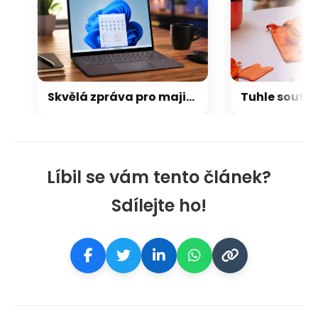
Skvělá zpráva pro majitele iPhonů, kteří používají Windows: univerzální schránka konečně zamíří i na PC
Líbil se vám tento článek?
Sdílejte ho!