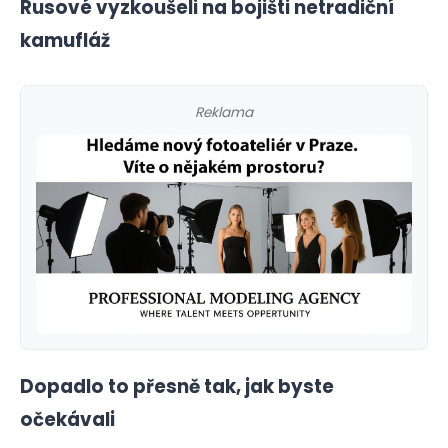
Rusové vyzkoušeli na bojišti netradiční
kamufláž
Reklama
Dopadlo to přesně tak, jak byste
očekávali