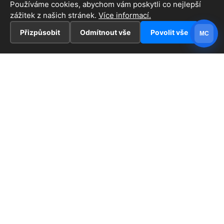
Používáme cookies, abychom vám poskytli co nejlepší
zážitek z našich stránek.
Více informací.
Přizpůsobit
Odmítnout vše
Povolit vše
MC
INFORMACE
Hlavní stránka !
ZAJÍMAVOSTI
Kontakt
Redaktoři
PRÁVNÍ UJEDNÁNÍ
Ochrana osobních údajů
Cookies
© 2026 Havířov - informace z tohoto krásného města.