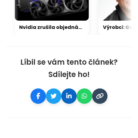
Nvidia zrušila objednávku GeForce RTX 5090 za $4600, Asus ji prý dodá za $5200
Líbil se vám tento článek?
Sdílejte ho!