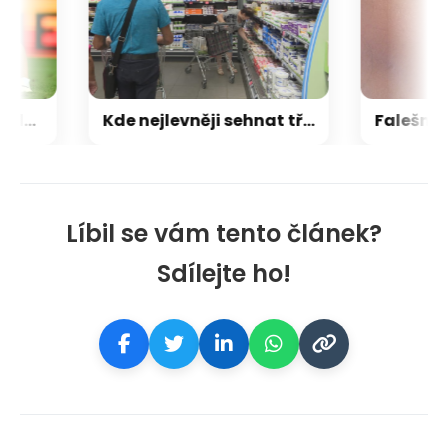
Ostuda Sparty v Boleslavi: Ani jednou nevystřelila na bránu, doplatila na třesk v sestavě
Kde nejlevněji sehnat třeba máslo? Češi se vyznají, ministrovi se ale slevy nelíbí
Líbil se vám tento článek?
Sdílejte ho!