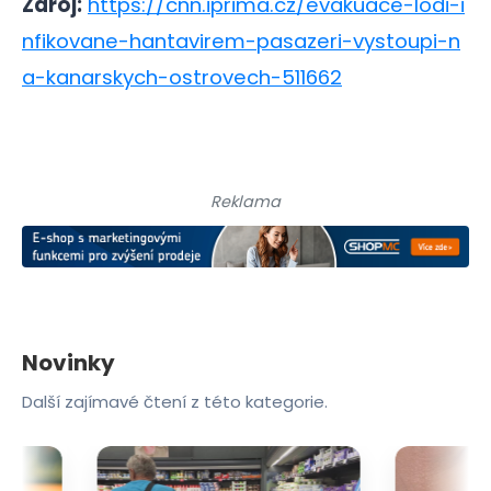
Zdroj:
https://cnn.iprima.cz/evakuace-lodi-i
nfikovane-hantavirem-pasazeri-vystoupi-n
a-kanarskych-ostrovech-511662
Reklama
Novinky
Další zajímavé čtení z této kategorie.