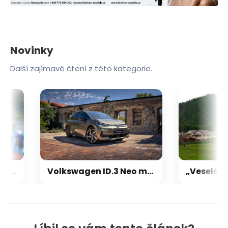
Novinky
Další zajímavé čtení z této kategorie.
KOMENTÁŘ: České atletky se kvalifikovaly na ME, přesto zůstanou doma. Svaz jim vzal šanci
Volkswagen ID.3 Neo míří do Česka. Nabízí více výbavy, lepší interiér i nižší cenu než Golf