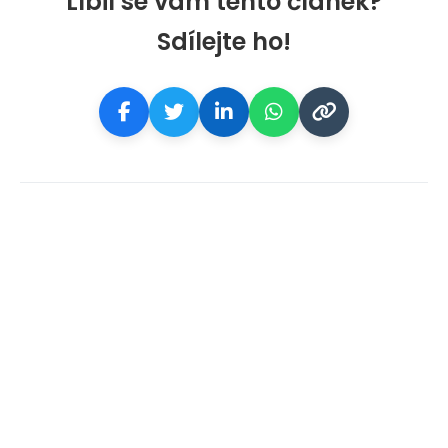
Líbil se vám tento článek?
Sdílejte ho!