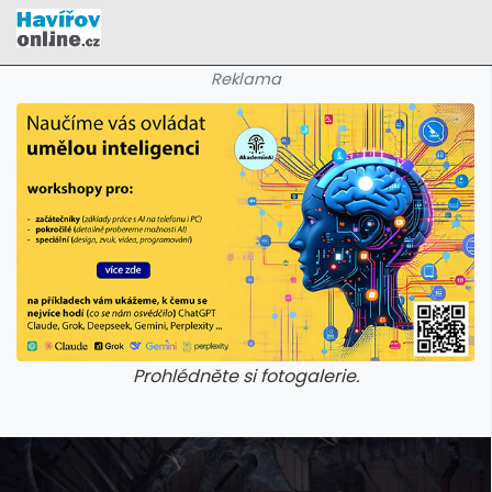
Reklama
Prohlédněte si fotogalerie.
galerie: cviky
galerie: cviky