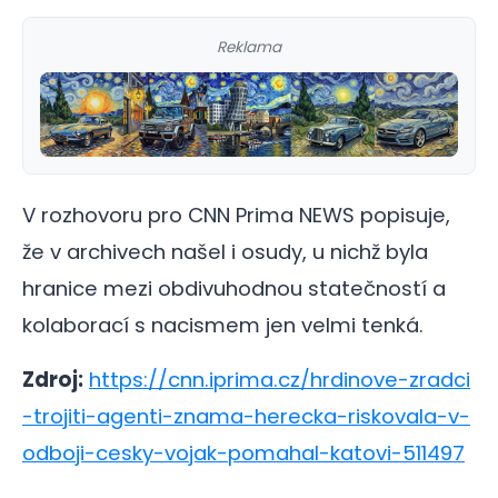
Reklama
V rozhovoru pro CNN Prima NEWS popisuje,
že v archivech našel i osudy, u nichž byla
hranice mezi obdivuhodnou statečností a
kolaborací s nacismem jen velmi tenká.
Zdroj:
https://cnn.iprima.cz/hrdinove-zradci
-trojiti-agenti-znama-herecka-riskovala-v-
odboji-cesky-vojak-pomahal-katovi-511497