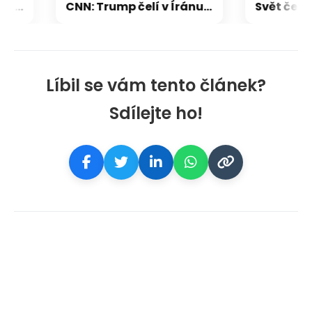
Skandál na havajské pláži: Politik vyhrožoval lidem. Přišlo tvrdé K.O., ukazují záběry
CNN: Trump čelí v Íránu pasti, do níž se USA dostaly ve Vietnamu či v Afghánistánu
Líbil se vám tento článek?
Sdílejte ho!