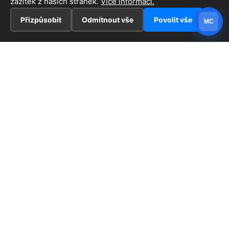
zážitek z našich stránek.
Více informací.
Přizpůsobit
Odmítnout vše
Povolit vše
MC
INFORMACE
Hlavní stránka !
ZAJÍMAVOSTI
Kontakt