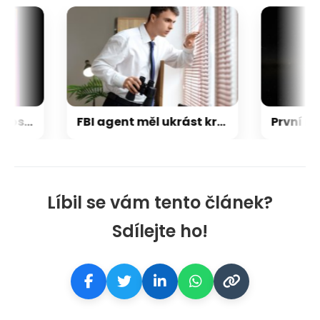
Napětí kolem GTA 6 roste. Srpen může přinést třetí trailer i první gameplay
FBI agent měl ukrást kryptoměny za milion dolarů. Usvědčil ho ChatGPT
Líbil se vám tento článek?
Sdílejte ho!