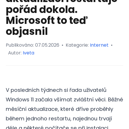
pořád dokola.
Microsoft to teď
objasnil
Publikováno:
07.05.2026
•
Kategorie:
Internet
•
Autor:
Iveta
V posledních týdnech si řada uživatelů
Windows 11 začala všímat zvláštní věci. Běžné
měsíční aktualizace, které dříve proběhly
během jednoho restartu, najednou trvají
déle a některé počítače se při instalaci