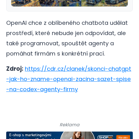
OpenAI chce z oblíbeného chatbota udělat
prostředí, které nebude jen odpovídat, ale
také programovat, spouštět agenty a
pomáhat firmám s konkrétní prací.
Zdroj:
https://cdr.cz/clanek/skonci-chatgpt
-jak-ho-zname-openai-zacina-sazet-spise
-na-codex-agenty-firmy
Reklama