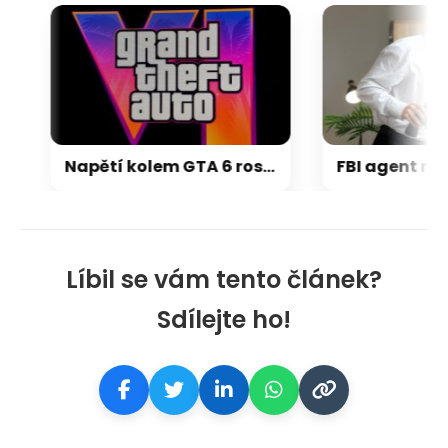
Napětí kolem GTA 6 roste. Srpen může přinést třetí trailer i první gameplay
Líbil se vám tento článek?
Sdílejte ho!