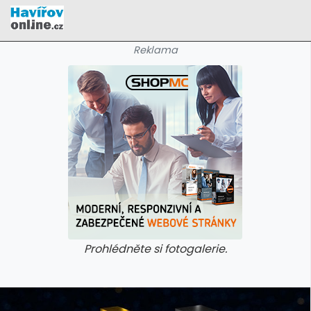
Reklama
Prohlédněte si fotogalerie.
galerie: cviky
galerie: cviky