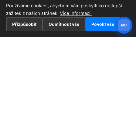
Používáme cookies, abychom vám poskytli co nejlepší
zážitek z našich stránek.
Více informací.
Přizpůsobit
Odmítnout vše
Povolit vše
MC
INFORMACE
Hlavní stránka !