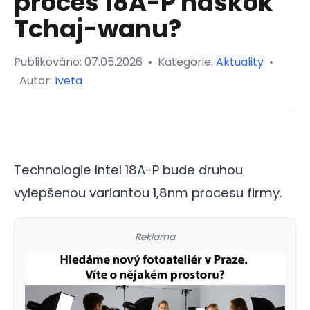
proces 18A-P náskok
Tchaj-wanu?
Publikováno:
07.05.2026
•
Kategorie:
Aktuality
•
Autor:
Iveta
Technologie Intel 18A-P bude druhou
vylepšenou variantou 1,8nm procesu firmy.
Reklama