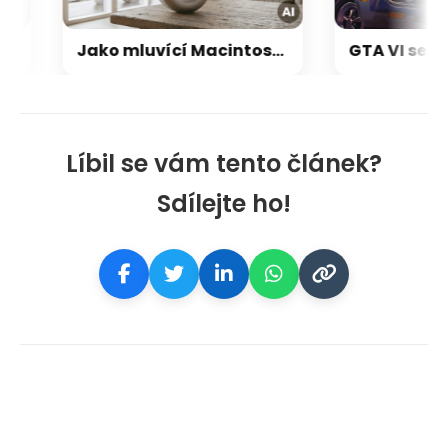
Jako mluvící Macintosh: OpenAI a Jony Ive chystají přelomový repráček, který bude reagovat i pohybem
Líbil se vám tento článek?
Sdílejte ho!