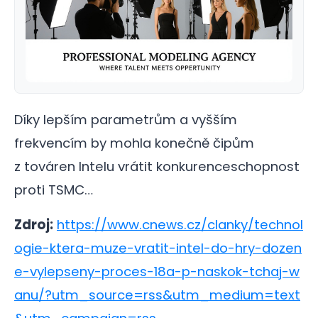
Díky lepším parametrům a vyšším
frekvencím by mohla konečně čipům
z továren Intelu vrátit konkurenceschopnost
proti TSMC…
Zdroj:
https://www.cnews.cz/clanky/technol
ogie-ktera-muze-vratit-intel-do-hry-dozen
e-vylepseny-proces-18a-p-naskok-tchaj-w
anu/?utm_source=rss&utm_medium=text