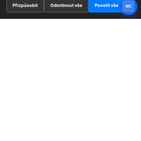
Přizpůsobit
Odmítnout vše
Povolit vše
MC
INFORMACE
Hlavní stránka !
ZAJÍMAVOSTI
Kontakt
Redaktoři