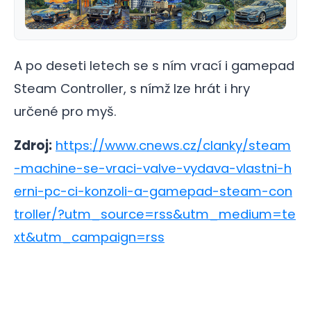
A po deseti letech se s ním vrací i gamepad
Steam Controller, s nímž lze hrát i hry
určené pro myš.
Zdroj:
https://www.cnews.cz/clanky/steam
-machine-se-vraci-valve-vydava-vlastni-h
erni-pc-ci-konzoli-a-gamepad-steam-con
troller/?utm_source=rss&utm_medium=te
xt&utm_campaign=rss