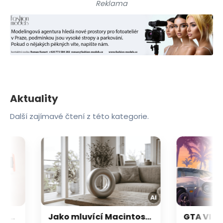
Reklama
Aktuality
Další zajímavé čtení z této kategorie.
Nintendo Switch 2 je prý ještě větší trhák než první generace: Už se prodalo skoro 24 milionů
Jako mluvící Macintosh: OpenAI a Jony Ive chystají přelomový repráček, který bude reagovat i pohybem