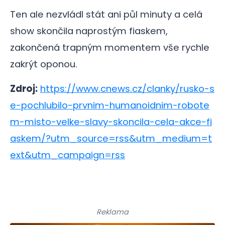
Ten ale nezvládl stát ani půl minuty a celá
show skončila naprostým fiaskem,
zakončená trapným momentem vše rychle
zakrýt oponou.
Zdroj:
https://www.cnews.cz/clanky/rusko-s
e-pochlubilo-prvnim-humanoidnim-robote
m-misto-velke-slavy-skoncila-cela-akce-fi
askem/?utm_source=rss&utm_medium=t
ext&utm_campaign=rss
Reklama