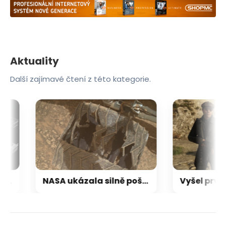
Aktuality
Další zajímavé čtení z této kategorie.
ní grafických karet pro hráče: Ceny stoupají až o 30–40 %
NASA ukázala silně poškozená kola roveru Curiosity. Přesto po 13 letech dál neúnavně zkoumá Mars