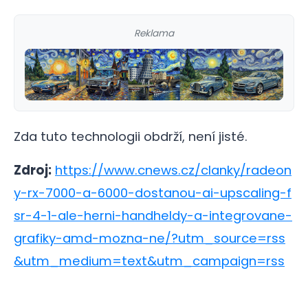
Reklama
Zda tuto technologii obdrží, není jisté.
Zdroj:
https://www.cnews.cz/clanky/radeon
y-rx-7000-a-6000-dostanou-ai-upscaling-f
sr-4-1-ale-herni-handheldy-a-integrovane-
grafiky-amd-mozna-ne/?utm_source=rss
&utm_medium=text&utm_campaign=rss