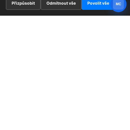
Přizpůsobit
Odmítnout vše
Povolit vše
MC
INFORMACE
Hlavní stránka !
ZAJÍMAVOSTI
Kontakt
Redaktoři