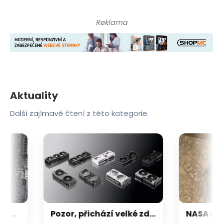
Reklama
Aktuality
Další zajímavé čtení z této kategorie.
Nikdy nebylo tak zle, aby nemohlo být hůř: Po RAM, SSD a GPU teď přichází zdražování základních desek
Pozor, přichází velké zdražování grafických karet pro hráče: Ceny stoupají až o 30–40 %