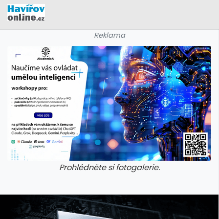
Reklama
Prohlédněte si fotogalerie.
galerie: cviky
galerie: cviky