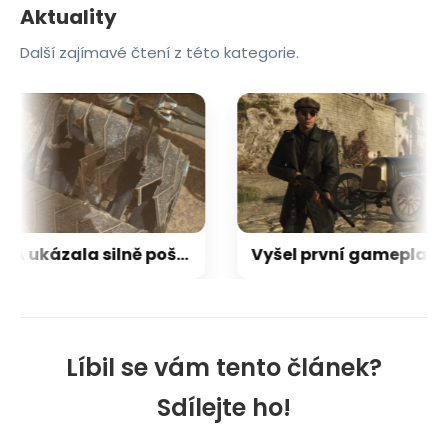
Aktuality
Další zajímavé čtení z této kategorie.
NASA ukázala silně poškozená kola roveru Curiosity. Přesto po 13 letech dál neúnavně zkoumá Mars
Vyšel první gameplay z nové Mafie s mladým donem Salierim v hlavní roli. Zahrajeme si ji už za 9 dní
Líbil se vám tento článek?
Sdílejte ho!