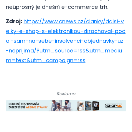
neúprosný je dnešní e-commerce trh.
Zdroj:
https://www.cnews.cz/clanky/dalsi-v
elky-e-shop-s-elektronikou-zkrachoval-pod
al-sam-na-sebe-insolvenci-objednavky-uz
-neprijima/?utm_source=rss&utm_mediu
m=text&utm_campaign=rss
Reklama