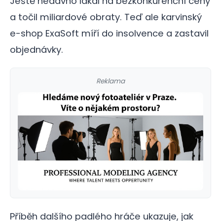
Ještě nedávno lákal na bezkonkurenční ceny
a točil miliardové obraty. Teď ale karvinský
e-shop ExaSoft míří do insolvence a zastavil
objednávky.
Reklama
Příběh dalšího padlého hráče ukazuje, jak