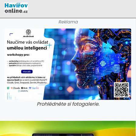
Reklama
Prohlédněte si fotogalerie.
galerie: cviky
galerie: cviky