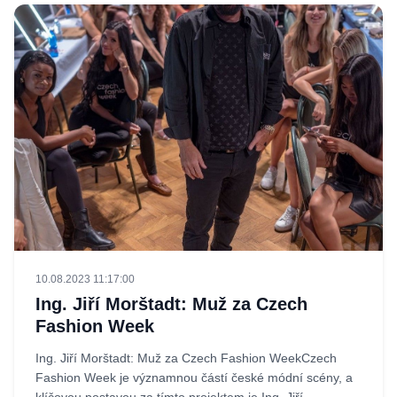
10.08.2023 11:17:00
Ing. Jiří Morštadt: Muž za Czech
Fashion Week
Ing. Jiří Morštadt: Muž za Czech Fashion WeekCzech
Fashion Week je významnou částí české módní scény, a
klíčovou postavou za tímto projektem je Ing. Jiří...