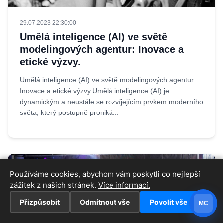
29.07.2023 22:30:00
Umělá inteligence (AI) ve světě
modelingových agentur: Inovace a
etické výzvy.
Umělá inteligence (AI) ve světě modelingových agentur:
Inovace a etické výzvy.Umělá inteligence (AI) je
dynamickým a neustále se rozvíjejícím prvkem moderního
světa, který postupně proniká...
Používáme cookies, abychom vám poskytli co nejlepší
zážitek z našich stránek.
Více informací.
Přizpůsobit
Odmítnout vše
Povolit vše
MC