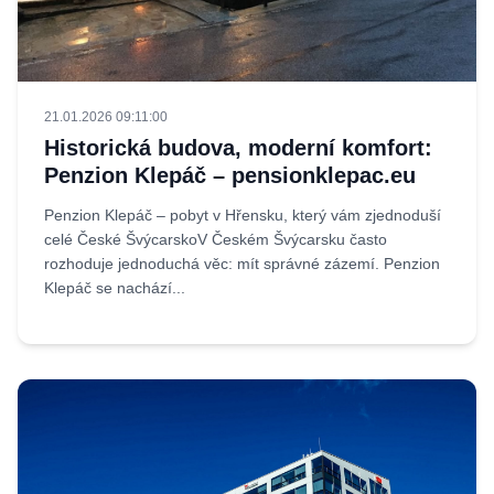
21.01.2026 09:11:00
Historická budova, moderní komfort:
Penzion Klepáč – pensionklepac.eu
Penzion Klepáč – pobyt v Hřensku, který vám zjednoduší
celé České ŠvýcarskoV Českém Švýcarsku často
rozhoduje jednoduchá věc: mít správné zázemí. Penzion
Klepáč se nachází...